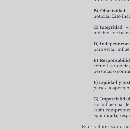
B) Objetividad. 
noticias. Esto in
C) Integridad. –
indebida de fuent
D) Independenci
para evitar infl
E) Responsabilid
cómo las noticia
personas o comun
F) Equidad y just
partes la oportun
G) Imparcialida
sin influencia de
están comprometi
equilibrada, resp
Estos valores son cru