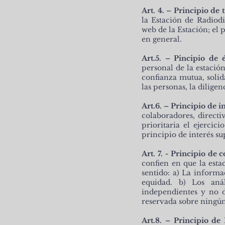
Art. 4. – Principio de 
la Estación de Radi
web de la Estación; el 
en general.
Art.5. – Pincipio de 
personal de la estació
confianza mutua, solid
las personas, la diligen
Art.6. – Principio de i
colaboradores, direct
prioritaria el ejercic
principio de interés su
Art. 7. - Principio de 
confien en que la es
sentido: a) La informa
equidad. b) Los anál
independientes y no d
reservada sobre ningún
Art.8. – Principio de