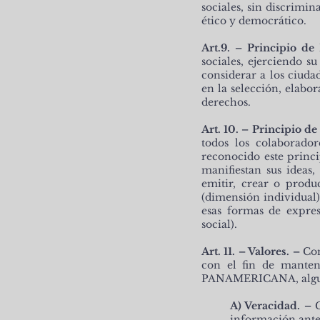
sociales, sin discrimi
ético y democrático.
Art.9. – Principio de
sociales, ejerciendo 
considerar a los ciud
en la selección, elabo
derechos.
Art. 10. – Principio d
todos los colaborado
reconocido este princi
manifiestan sus ideas
emitir, crear o produ
(dimensión individual)
esas formas de expre
social).
Art. 11. – Valores. –
Com
con el fin de manten
PANAMERICANA, algunos
A) Veracidad. –
información antes