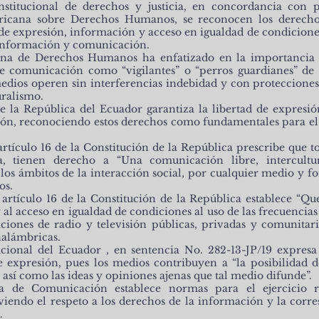
nstitucional de derechos y justicia, en concordancia con 
icana sobre Derechos Humanos, se reconocen los derecho
e expresión, información y acceso en igualdad de condiciones
a información y comunicación.
ana de Derechos Humanos ha enfatizado en la importancia d
e comunicación como “vigilantes” o “perros guardianes” de 
edios operen sin interferencias indebidad y con proteccione
uralismo.
e la República del Ecuador garantiza la libertad de expresi
ión, reconociendo estos derechos como fundamentales para el 
artículo 16 de la Constitución de la República prescribe que t
va, tienen derecho a “Una comunicación libre, intercultur
s los ámbitos de la interacción social, por cualquier medio y f
os.
artículo 16 de la Constitución de la República establece “Q
al acceso en igualdad de condiciones al uso de las frecuencias
aciones de radio y televisión públicas, privadas y comunitari
nalámbricas.
ucional del Ecuador , en sentencia No. 282-13-JP/19 expres
de expresión, pues los medios contribuyen a “la posibilidad 
 así como las ideas y opiniones ajenas que tal medio difunde”.
a de Comunicación establece normas para el ejercicio r
endo el respeto a los derechos de la información y la corres
.