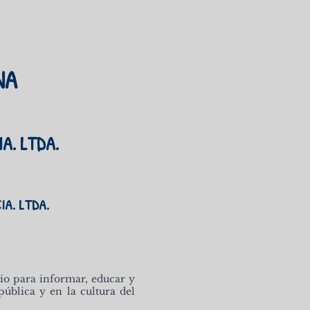
NA
A. LTDA.
IA. LTDA.
dio para informar, educar y
pública y en la cultura del