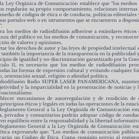
de la Ley Orgánica de Comunicación establece que “los medios
os regularán su propio comportamiento, relaciones internas y
edio de códigos de ética o de conducta, políticas editoriales y
sus portales web o en istrumentos que se encuentren a disposi
”.
ra los medios de radiodifusión adherirse a estándares éticos
ianza del público en los medios de comunicación, y reconocer 
ción de valores y opiniones.
tar los derechos de autor y las leyes de propiedad intelectual
 también la importancia de la transparencia en la publicidad y
ncipio de igualdad y no discriminación garantizado por la Cons
culo 11, es necesario que los medios de radiodifusión pro
todas las formas de expresión cultural y evitando cualquier 
, orientación sexual, religión o afinidad política.
 Radiodifusión Radio SUPER LASER PANAMERICANA, mantie
bjetividad y la imparcialidad en la presentación de noticias y 
nsacionalismo.
ablecer mecanismos de autorregulación y de rendición de c
rincipios éticos y legales en todas las operaciones de la estaci
l Reglamento General a la Ley Orgánida de Comunicación est
, privados y comunitarios podrán adoptar código de conducta,
n equilibrio entre la responsabilidad y la libertad informativa
l Reglamento General a la Ley Orgánida de Comunicación esta
 ética expresando que: “Los medios de comunicación público
arán un Código de Ética. Como requisito previo al registro