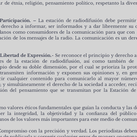
nar de étnia, religión, pensamiento político, respetanto la div
 Participación. –
La estación de radiodifusión debe permitir 
su derecho a informar, ser informados y a dar libremente su
adanos como consumidores de la comunicación para que con su
ración de los mensajes de la radio. La comunicación es un der
e Libertad de Expresión.-
Se reconoce el principio y derecho a 
res de la estación de radiodifusión, así como también de 
pio desde su doble dimensión, por el cual se prioriza la pro
, transmiten información y exponen sus opiniones y, en gen
cir cualquier contenido para comunicarlo al mayor número 
; y simultáneamente el derecho de la sociedad a acceder, reci
sión del pensamiento que se transmitan por la Estación de
o valores éticos fundamentales que guían la conducta y las dec
er la integridad, la objetividad y la confianza del púb
 de los valores más importantes para este medio de comun
Compromiso con la precisión y verdad. Los periodistas deben 
 de publicarla y corregir cualquier error de manera oportuna