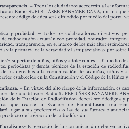
transparencia. –
Todos los ciudadanos accederán a la informac
odifusión Radio SUPER LÁSER PANAMERICANA, misma que se
presente código de ética será difundido por medio del portal w
ética y probidad. –
Todos los colaboradores, directivos, pe
n de radiodifusión actuarán con probidad, honradez, integrida
aridad, transparencia, en el marco de los más altos estándares 
cia y la primacia de la veracidad y la imparcialidas, por sobre l
nterés superior de niñas, niños y adolescentes. –
El medio de 
ivos, periodistas y demás técnicos de la estación de radiodi
io de los derechos a la comunicación de las niñas, niños y a
perior establecido en la Constitución y el Código de la Niñez y
confianza. –
En virtud del alto riesgo de la información, es ese
tación de radiodifusión Radio SUPER LÁSER PANAMERICANA le
ción de la Estación de Radiodifusión deberá ser fidedigna y 
isis que realice la Estación de Radiodifusión represent
ará lugar a sus preferencias o las de sus fuentes o anuncian
 producto de la estación de radiodifusión.
 Pluralismo.-
El ejercicio de la comunicación debe ser activ