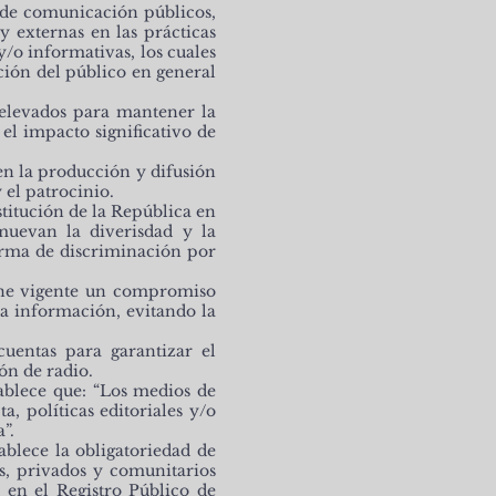
 de comunicación públicos,
 externas en las prácticas
/o informativas, los cuales
ción del público en general
 elevados para mantener la
el impacto significativo de
 en la producción y difusión
 el patrocinio.
titución de la República en
muevan la diverisdad y la
forma de discriminación por
ne vigente un compromiso
la información, evitando la
uentas para garantizar el
ón de radio.
ablece que: “Los medios de
 políticas editoriales y/o
”.
blece la obligatoriedad de
s, privados y comunitarios
 en el Registro Público de