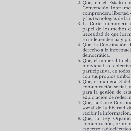
Que, en el Estado co
Convención Interamer
comprenden: libertad d
y las técnologías de l
La Corte Interameric
papel de los medios d
necesidad de que los m
su independencia y pl
Que, la Constitución d
derecho a la informac
democrática.
Que, el numeral 1 del 
individual o colecti
participativa, en todo
con sus propios símbol
Que, el numeral 3 del 
comunicación social, y 
para la gestión de est
explotación de redes i
Que, la Corte Constit
social de la libertad 
recibir la información,
Que, la Ley Orgánic
comunicación, promovi
espectro radioeléctrico