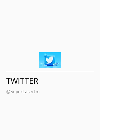
TWITTER
@SuperLaserfm